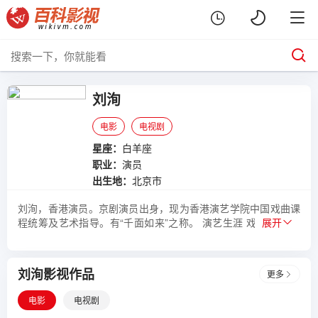
刘洵
电影
电视剧
星座：
白羊座
职业：
演员
出生地：
北京市
刘洵，香港演员。京剧演员出身，现为香港演艺学院中国戏曲课
程统筹及艺术指导。有“千面如来”之称。 演艺生涯 戏曲 刘洵六
展开
岁突袭学习京剧，进入专门教京剧的科班，在当时没有正式的学
校的背景下，只是跟师傅学京剧。其间还受李万春、尚和玉、张
德俊、李少春、盖叫天等前辈教导。1958年毕业后分配到中国京
刘洵影视作品
更多
剧院并任教，1980年刘洵到香港发展，原因是不满当时实质的官
僚主义风气。赴港后刘洵在香港演艺学院任讲师，从事粤剧研
电影
电视剧
究。尤声普、罗家英、李奇峰、陈好逑、李龙、尹飞燕、陈嘉鸣