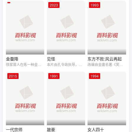
等都曾受他指导。 1986年徐克的电影《刀马旦》中刘洵被聘为
2023
1993
戏曲指导。回到大陆后，刘洵进入电影界。1987年他拍摄了层次
第一部电影《僵尸至尊》，后来又多次与徐克等合作，在近百部
电影中饰配角。有多年戏曲舞台经验的他在文武戏中都可以发
挥，正邪两面亦都可出演。 进入21世纪后刘洵主要与各粤剧剧团
共同改编及导演舞台戏曲。
金蚕降
见怪
东方不败:风云再起
铁家苗人在练一种金蚕降的邪功，金蚕毒更是一种折磨人致死的邪毒，如果谁中了这种邪毒就会五脏腐烂，满​身脓疮痛苦死去。金家庄本是一家善良富有的人家，金家小姐美貌如花。铁家苗的儿子是个无恶不作的色鬼，早已看中金小姐并且趁机要强暴她。金小姐的哥哥为救妹妹而中了金蚕邪毒，金家上下为救金公子而找铁家苗人报仇…
本片由孔令政执导，王浩信、陈启泰领衔主演。失明厂工游己任（王浩信饰 ）踏出宿舍，单凭声音已知悉灾后的小岛满目疮痍。211号岛屿建有为失明及更生人士而设的工厂，却流传着恐怖妖物的传说。飓风破坏电力系统，令岛屿与世隔绝！生存物资消耗殆尽，饥饿的迷物正等待着血腥的杀戮。释囚副组长老抽暗示明光组消失的话，余粮便可“增加”。为保释囚的性命，组长鬼面竟把盲工放逐荒野。此时工厂受到诅咒一样，频遭妖兽的侵袭。相传深夜2时许谁跟怪物对望，诡异的印记便会浮现皮肤上。受害者的骨肉逐渐腐烂，终化成血影！游率众盲工凭借独特的听觉、嗅觉及直觉撑起生命线。为了安全回家，游和鬼注定要团结一致，揭开诅咒的真相，迎战凶残魔兽。
改编自金庸名著《笑傲江湖》。仍由拍摄《东方不败》的程小东执导，但故事并不延续。练成神功的东方不败欲一统天下，但黑木崖一战使之全军覆没，自己也身负重伤，从此不见踪影。东之爱妾雪千寻重整日月神教，只为等他重现。水师提督顾长风偶上黑木崖遇到东方不败，却被其点了穴。东重现江湖，在杀遍冒充自己的人后找到雪千寻，下重手与她了断情缘。顾长风不计前怨将雪千寻救出，并生爱慕之情；但雪千寻对东旧情难忘。东欲再一统江湖，顾为制止率水师与之决一死战。雪千寻已死，东方不败手抱爱妾略有所悟。
2015
1991
1994
一代宗师
跛豪
女人四十