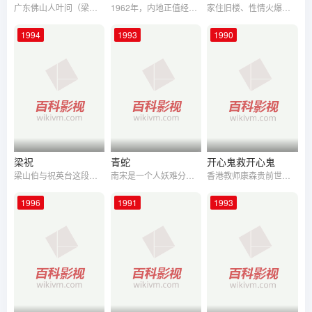
广东佛山人叶问（梁朝伟 饰），年少时家境优渥，师从咏春拳第三代传人陈华顺学习拳法，师傅“一条腰带一口气”的告诫，支持他走过兵荒马乱、朝代更迭的混乱年代。妻子张永成（宋慧乔 饰）泼辣干练，二人夫唱妇随，琴瑟合璧。1936年，佛山武术界乱云激荡。八卦拳宗师宫羽田（王庆祥 饰）年事已高，承诺隐退。其所担任的中华武士会会长职位，自然引起武林高手的关注与觊觎。包括宫羽田的独生女宫二（章子怡 饰）在内，白猿马三（张晋 饰）、关东之鬼丁连山（赵本山 饰）、咏春叶问等高手无不将目光聚焦在正气凛然的宫羽田身上。拳有南北，国有南北乎？最有德行之人才堪会长重任，然这浮世虚名却引得无数迷乱之人狂醉奔忙，浪掷残生。生逢乱世，儿女情长埋藏心底，被冷若寒冰的车轮碾作碎泥……
1962年，内地正值经济困难时期，随难民潮逃到香港的汕头青年伍国豪（吕良伟）因不甘被黑帮欺凌，投靠黑帮大佬肥波（郑则士），几场拼命的血战后，他被肥波重用，在黑帮中确立下地位，势力越来越大。渐感威胁的肥波设局令伍国豪被毒枭追杀，虽没使其毙命，却也让其残了一条腿，但他自己终被对方设计陷害锒铛入狱。靠为华探总长夺位，伍国豪接下肥波所有地盘，成为黑帮四大家族之首，又因他愿出钱替为其效劳的警界中人买探长做，警署成为他贩毒的保护伞。然而随着1973年（香港成立廉政公署）的临近，加上他因位高权重狂妄自大导致众叛亲离，其运势开始一路下滑。
家住旧楼、性情火爆的孙太阿娥（萧芳芳）每日奔走于家庭、公司之间，为家人、公司处处精打细算。她家中有做驾证考官的丈夫（罗家英）、正念大学的儿子（丁子峻）、待她若亲生女儿的婆婆及军人出身的臭脾气专横公公（乔宏）。丈夫弟妹一个住在富人区，一个远嫁台湾，平日与他们疏于联络。婆婆的突然病逝令公公变作痴呆老人，他脑里只有旧事若干、眼前只识阿娥一人，所做的荒唐事一件接连一件，阿娥一家疲于应对，在家安心做主妇的弟媳又不愿伸手相帮。阿娥与丈夫试过送公公去日间老人看护所、老人院，却一样不能省心。而给阿娥带来诸多乐趣的工作也因碰上年纪轻她、能力强她的对手令她烦心。但公公亦用自己的方式对人到40日渐有心无力的阿娥表示着感激。
1994
1993
1990
梁祝
青蛇
开心鬼救开心鬼
梁山伯与祝英台这段爱情故事的流传，始于公元三七七年。东晋时期，当时的门第风气极盛，官家女儿祝英台女扮男装，外出求学，与贫苦儿梁山伯为同学，二人情义相投，相交甚笃，后祝被梁认出女儿身，两人遂私定终生，但这一愿望遭到祝家的激烈反对，并为祝英台另外安排了婚事，祝誓死不从，最后两人唯有以死相殉，化蝶双双飞去……
南宋是一个人妖难分的时期，法海和尚（赵文卓 饰）到处收服妖精，也扰乱了在西湖底修炼的白青二蛇。青（张曼玉 饰）曾获白（王祖贤 饰）相救，二者便以姐妹相称。姐妹俩受惑佯装成人生活在民间，白更嫁于老实书生许仙，青也同时看上了许仙，便常常以媚态勾引许仙，无奈许仙只深爱白一个。白开设了药店，以为可以自此过上安定的生活，可许仙却受不了青的百般挑逗，更发现了青白二蛇的真实身份，可他却不舍得离开家中的天姿国色。法海得知了青白二蛇的下落，更抓走了许仙。原来白为了爱情放弃修成正果，更怀有了身孕。为了救回丈夫，二蛇与法海展开了搏斗……
香港教师康森贵前世是法力高强的“开心鬼”，凭着“开心鬼”的帮助，他拥有超乎常人的超能力。校长的女儿安妮是康森贵的女友，两人非常恩爱。一日，康森贵班里的四名顽皮学生被捉弄流落到荒野，意外捡到了一套古代将军的盔甲，并将它带回了宿舍。这位古代将军的魂魄因为吸收了四人的阳气而成精，当他看到四名学生和康森贵与她女友的合影时，前世的往事又涌上了心头，原来安妮的前世杀了将军，将军的精魂决心今世进行报复！
1996
1991
1993