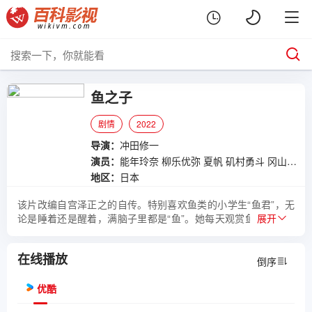
鱼之子
剧情
2022
导演：
冲田修一
演员：
能年玲奈
柳乐优弥
夏帆
矶村勇斗
冈山天音
地区：
日本
该片改编自宫泽正之的自传。特别喜欢鱼类的小学生“鱼君”，无
论是睡着还是醒着，满脑子里都是“鱼”。她每天观赏鱼，每天画
展开
鱼，每天吃鱼。父亲次郎因为他和其他孩有点不同而担心，而相
比之下，母亲道子却信任他、支持他，一直在鼓励他。上高中
在线播放
后，依旧迷恋鱼类的“鱼君”不知怎的竟与镇上的不良少年成为朋
倒序
友。仿佛是主人公似的，他无论何时都能成为人们关注的中心。
终于开始独自生活的他，在意想不到的相遇与重逢中，受到许多
优酷
人的喜爱，走上了只有他才能前进的道路。