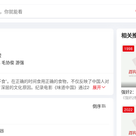
相关
1998
莹
凡
毛协俊
游强
不食”。在正确的时间食用正确的食物，不仅反映了中国人对
深层的文化原因。纪录电影《味道中国》通过20多个关于
展开
果腹之物，更是礼仪的体现和感情的纽带。此部纪录电影是
倒序
2022
放器