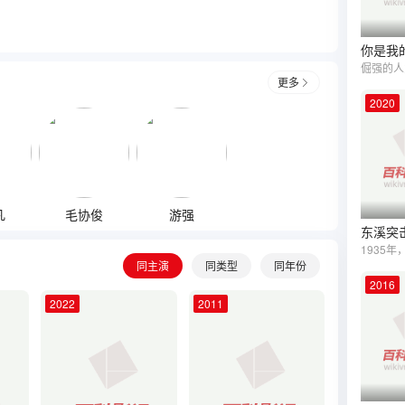
你是我
更多
2020
凡
毛协俊
游强
东溪突
同主演
同类型
同年份
2016
2022
2011