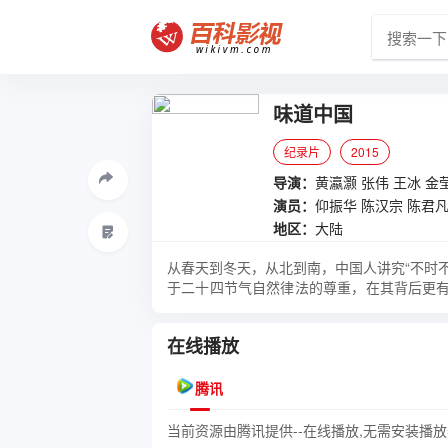
味道中国
纪录片
2015
导演：
黄瀛灏
张伟
王冰
金
演员：
仰振华
陈汉宗
陈君
地区：
大陆
从春天到冬天，从北到南，中国人讲究“不时
于二十四节气自然律法的尊重，在其背后更有
食物的故事，讲述了食物对于中国人不仅是
我国第一部在电影院上映的美食纪录片。
在线播放
腾讯
当前资源由腾讯提供--在线播放,无需安装播