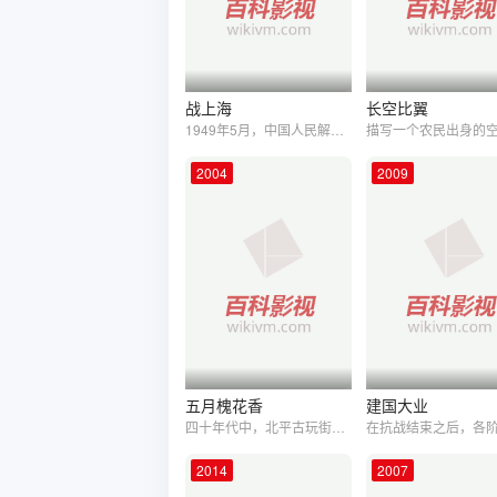
战上海
长空比翼
1949年5月，中国人民解放军第三野战军以雷霆万钧之势直逼上海，盘踞在上海的30万军队成了瓮中之鳖。但国民党不甘心失败，妄想凭借美军的先进装备、依靠有利地形，进行垂死挣扎。我军为了保护城市建筑和六百万上海市民的生命财产，利用蒋介石军队的派系之争，先用计将蒋介石嫡系邵壮所部军队引至城外，然后...
2004
2009
五月槐花香
建国大业
四十年代中，北平古玩街琉璃厂。掌柜佟奉全因一件北宋官窑瓷器被同行沈松山设计陷害，佟奉全以冤报冤，最终使沈松山破产自尽，不想复仇害人的佟奉全反遭连环报，钱财被伙计二奎席卷一空，自己沦为街市小贩。 沦落的佟奉全偶与落魄的满清遗老范五爷兄妹邂逅，钟情妹妹莫荷。范五爷为改变窘迫的现状，几次三番的以莫荷为筹码，逼迫佟奉全为其补造一张残破的旧画，以图谋利。 佟奉全坚辞不应。在街市贩卖中，结识了从瑞贝勒家偷带两箱文玩逃出来的茹二奶奶。佟奉全在为茹二奶奶卖文玩时，得罪了茹的族人索巴被害坐监。后被茹二奶奶花钱赎出。 至此佟奉全与茹秋兰，莫荷间产生了连绵不断的情感纠葛！ 佟奉全为不让莫荷嫁给别人，违心为范五爷造了假画，并做局卖给了在琉璃厂的古董商蓝一贵。随后事发，蓝一贵抛店逃命，从此与佟、范结下了仇怨。 佟奉全为救被瑞家人追打的茹秋兰，被迫应了奸夫的名，莫荷看见后远走他乡，不知去向。 蓝一贵寻仇报复，范五爷终于破产壮烈死！ 佟奉全出于怜惜与茹二奶奶成婚，不想遭市井唾骂！两人婚后生活跌宕，终由无情而生情，刚刚好起来时，佟奉全因得罪国际文物贩子禄大人再遭难，家被烧。茹二奶奶生不见人，死不见尸。 北平和平解放……参加了革命的莫荷以工作组长的身份，重新回到了琉璃厂，为龙门石窟《众生礼佛图》的案子，佟奉全、蓝一贵、莫荷又上演了一出恩怨情仇戏，最终清者自清，浊者自浊。莫荷嫁了人，佟奉全独身而老，终于在一个偶然的时候在北京郊区山里，打听出了失踪了多年的已经死了的茹二奶奶的消息...
2014
2007