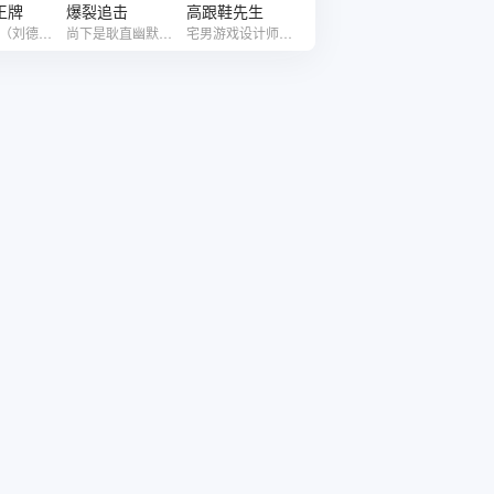
王牌
爆裂追击
高跟鞋先生
囧探宝爷（刘德华 饰）与侠盗洛家豪（黄晓明 饰）强强联手，与世界恐怖组织抢夺“上帝种子”，所谓“上帝种子”是一种神奇的种子，无论丢在哪里，只需要一点水，就可以迅速长出参天大树。而唯恐天下不乱的恐怖组织居然拿到了这种神奇的“上帝种子”，试图改变甚至掌控这个世界。为了维护世界和平，宝爷和家豪在A梦（王祖蓝 饰）、洛家欣（欧阳娜娜 饰）等人的帮助下，冒险夺宝拯救世界的故事。
尚下是耿直幽默的专车司机，他损友何峰是个好色又烂赌的社会老油条，整日混迹各种圈子。何峰常惹事，通常都找善良的尚下帮他摆平。对外，何峰总说尚下是他专属司机，某天、何峰打牌时候接了一个高额费用活儿，何峰耽误了约定时间，匆忙中找尚下帮忙去接人。
宅男游戏设计师杭远（杜江 饰），从小就暗恋同校才女李若欣（薛凯琪 饰），可每次要表白的时候她都已进入了新恋情。李若欣最后一段感情被未婚夫背叛，不再相信男人，转而与闺蜜Sammi（李媛 饰）越走越近。杭远顿时万念俱灰，于是富二代“好基友”林森森（陈学冬 饰）提议他做最后一搏，想方设法接近若欣，大胆追求所爱。阴差阳错下，杭远竟成为了网络红人，一时间风光无限。 但是好景不长，若欣很快识破了他们的“计谋”。他该如何挽回和女神的破裂的关系，并成功和她在一起呢？