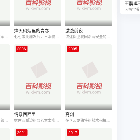
王牌逗
烽火硝烟里的青春
激战前夜
描写一个农民出身的空军战士,在朝鲜战场上经历严峻的战斗锻炼,克服个人主义,接受集体主义教育,成长为空军军官的故事. 在抗美援朝时期，张虎成为一名志愿军空军飞行员。
七七事变爆发后，日本侵略者向中国发动了全面进攻，党中央和八路军总部决定在太行山区成立晋察冀军区，深入敌后发动群众，建立武装打击侵略者。晋察冀军区成立后，一批不愿做亡国奴的爱国青年来到根据地，参加了八路军。在北平读书的肖云飞赶到保定，寻找在育德中学的妹妹肖玉屏，途中遇见在北平做地下工作的邢燕如。辅仁大学的学生沙翔、蔡秀琴和肖玉屏先后来到了根据地。在长城上已经参加八路军的肖云飞，遇到了在军政干部学校学习的邢燕如、沙翔、蔡秀琴和妹妹肖玉屏。在通讯社副社长周显仁的提议下，六个年轻人在长城上发誓：打败日本侵略者，誓与中华民族共存亡！军政干部学校学习结业后，他们被分配到晋察冀军区通讯社和文工队等部门，在不同的工作岗位上进行抗日宣传工作。他们奔赴前线、深入敌后，用手中的笔和镜头记录了八年抗战中发生在燕赵大地上那些可歌可泣、英勇壮烈的传奇故事。憋鑫如：雁翎队、敌后武工队、回民支队、地道战、地雷战等抗日集体；记录了一个寥題个英勇无畏的抗日英雄。如：被誉为〃壮志难移回汉各族模范；大节不死母子两瞬弩“代英雄”的马本斋、白文冠（马本斋母亲）、威震冀东的矿工英雄节振国、平山〃子弟兵的母亲”戎冠秀、少年抗日英雄王二小、英雄群体〃狼牙山五壮士”等。最后，他们用自己的生命谱写了一曲为获得民族独立和解放而英勇牺牲的壮烈篇章。
讲述保卫我国沿海安全的一部影片。
2006
2005
情系西西里
亮剑
在抗战结束之后，各阶级、各党派、广大人民群众反战情绪高涨。于是，在民主爱国人士张澜等人的斡旋下，毛泽东（唐国强 饰）代表的共产党与蒋介石（张国立 饰）代表的国民党拉开了重庆谈判的序幕。为了表示诚意，共产党主动放弃了部分占领的解放区，然而，国民党却丝毫没有建立民主政府的意思，反而驱赶民主党派，逐渐走向了军政府独裁统治的灭亡之路。期间，以毛泽东为首的共产党人通过建立广泛的爱国统一战线，获得了全中国人民群众的支持，为中国人民政治协商会议的召开奠定了扎实的基础，与此同时，垂死挣扎的国民党仍妄图借助阴谋暗杀等卑劣手段阻挠会议召开，一场为建立新中国的决战由此展开……本片汇集了史无前例的172位国内明星，开创了新时期主旋律题材的先河。
家住西湖边的邵老太太唯一不顺心的是意大利媳妇丽迪亚与自己总合不来。丽迪亚虽然嫁给儿子邵杰十年了，并且有了混血儿雅各布，可是邵老太太与丽迪亚总是有些互相看不惯。丽迪亚的初恋情人来杭州看望丽迪亚，邵老太太误会了媳妇，婆媳吵架。一气之下，丽迪亚携儿子回西西里老家。邵老太太被儿子埋怨，要强的老太太独闯西西里，要带回媳妇与孙子。于是中国与意大利两个家庭，围绕着混血儿雅各布，展开了一场生动有趣的夺子大战。邵杰与丽迪亚发现各自还深深的爱着对方。而洋老头马里奥与中国老太太也谱写了一曲幽默的中意黄昏恋。世界因沟通理解而更加美好！
在李云龙独特的战术指挥下，骄横的日军山崎大队全军覆灭。接着李云龙会同国军358团团长楚云飞闯进日军重兵防守的县城，守备部队的全体军官都在这次袭击中丧生。李云龙和楚云飞在晋西北因此名声大噪，李楚二人惺惺相惜，成了朋友。1941年冬天，弹尽粮绝的独立团在野狼峪伏击日军用冷兵器全歼日军两个中队，此战之惨烈竟惊动了最高统帅部的蒋委员长，也引起了日本华北派遣军司令官极大关注…… 抗战胜利，李楚二人又相逢在淮海战场上，这一次交手双方险些同归于尽。李云龙师长被一发迫击炮弹炸得像个被打碎的瓶子，楚云飞少将胸前中了两发机枪弹，身边的卫士扑了过来，掩护住了楚云飞。 警卫连长董海，浑身血迹斑斑，他和几个战士抬着李云龙风风火火的冲进医院，李云龙被抬进了手术室，在手术进行的过程中，血浆突然不够了，未曾料想到的是，抽验完所有战士的血浆后，发现没有一个战士和李云龙的血浆相符，就在这危急时刻，小护士田雨发现自己的血浆和李云龙的相符，田雨献血挽救了李云龙的生命。田雨担任起了李云龙的护理工作，当李云龙迷迷蒙蒙睁开双眼的那一霎那，就被田雨嫣然的笑脸吸引住了。在田雨的精心护理之下，李云龙康复的很快。充满正义的霸气是李云龙独有的东西，田雨崇拜李云龙，就在李云龙准备出院的时候，田雨答应了李云龙那男人气十足的求婚。 金门战役失败后，李云龙率部开进山区，和平生活也许适合所有的人，却不适合李云龙，他和妻子田雨的矛盾也开始滋生了。 由于李云龙夫妇的撮合，赵刚和冯楠由相识到相爱，这是李云龙在此期间最为得意的一件事，他不会想到，这对优秀的男女日后悲剧性的结局。 李云龙屡屡向上级打报告，要求带兵赴朝鲜作战，他的请求不但没被批准，反而接到去南京军事学院学习的通知，他带着情绪去南京军事学院报了到，在南京军事学院他由强烈抵触到虚心求学，这是李云龙从野战经验到完成军事理论系统化一个重要的转变。 李云龙从南京军事学院毕业后，作为军长回到了老部队，他所做的第一件事就是组建了中国第一支特种分队，在未来新中国的建设中屡建奇功。
2021
2017