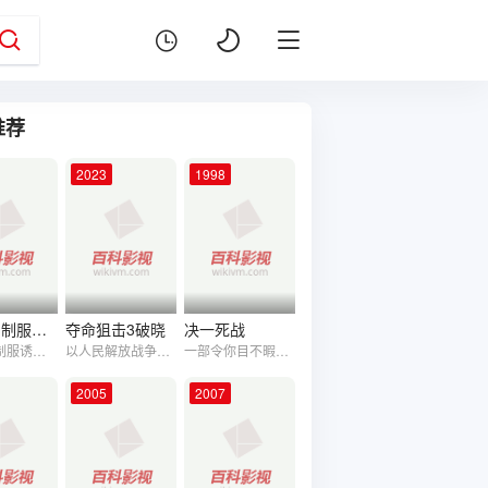
推荐
2023
1998
强奸2：制服诱惑
夺命狙击3破晓
决一死战
《强奸2制服诱惑》是由Aman Chang执导，吴镇宇、马德钟、朱茵等主演的影片讲述了牙医PHILLP有一种特殊的癖好，遇有不从者，皆将其杀死。警花宝文之妹宝珍与同学PETER往看牙医，被PHILLP 杀死，并制造假象，嫁祸于PETER仔。宝文对妹妹之死存有疑惑，不断追查其妹的死因，更以自己的肉体做饵布局追凶....
以人民解放战争为背景，1949年解放战争进入夺取全国胜利的关键阶段,为了保证北平人民的生命和财产安全，我解放军前线指挥部根据上级指示派出特别行动小组执行一次护送我方重要代表进入北平城的过程中遭遇了国民党特务的激烈阻挠，并与之斗智斗勇的英勇故事。
一部令你目不暇接的另类古惑仔电影，一套笑到你死的狂笑式喜剧。电影台编剧王玉成因一个得奖的戏本而声名大噪，使到很多人找他编剧；但因为用脑过度，把幻想和现实混淆了起来，令自己代入了戏中人物，做出一些自己也无法想象的事情。他找心理医生绮梦帮忙，使他可得到解放。王玉成编写了一个描写古惑仔的剧本，但引来黑社会大哥头炸弹不满，并且追杀他，王玉成报警求助，派了李Sir来保护，最后结局出人意表，惊喜搞笑。
2005
2007