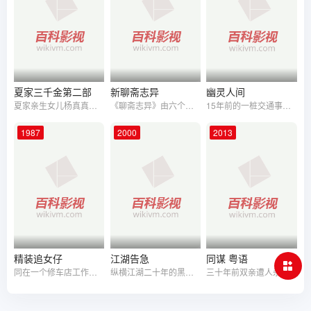
夏家三千金第二部
新聊斋志异
幽灵人间
夏家亲生女儿杨真真和钟皓天为真爱走到了一起，养女夏友善为了争取自己的幸福，以错误的方式导致了姐妹间的情仇。手心手背都是肉，父亲夏正松和母亲杨柳努力化解两个女儿的矛盾，希望用爱感召她们，令她们迷途知返。 为了成全严格和前女友孙晓菁，善良的小女儿夏天美因爱而选择退出，正松陪伴女儿走过最悲伤的时光。晓菁一时迷失，天美识破晓菁的用心并发现导致其错误言行的内心弱点
《聊斋志异》由六个最具代表性的故事，包括《小倩》、《陆判》、《画皮》、《小翠》、《阿宝》、《小谢与秋容》，各有不同的特色与风格。《陆判》——换头风波，书生上天下地状告冥官，讨取公道……《画皮》——这是一个关于女鬼复仇的故事……《小翠》——灵狐报恩，嬉闹中化解危机，痴儿巧妇，每天制造欢乐笑声……《阿宝》——精诚所至，金石为开。在爱情上，只要是至情至诚，定能感动佳人，终成美眷……《小谢与秋容》——书生勇闯鬼屋，巧遇两只调皮鬼，经历了多番生死患难，发生了一段浪漫感人的爱情故事……《小倩》——带你进入一个奇幻的世界，感受一段刻骨铭心的爱情故事……
15年前的一桩交通事故，令一个男人（黄秋生 饰）死于车底。他的头被卡在车身地下，身体却走了一段路后才倒下。这个恐怖的场面，被一个小女孩看到了，吓得目瞪口呆。15年后，发型师Peter（陈奕迅 饰）和June（舒淇 饰）一夜情，却令Peter真的爱上了June。June是一个神秘的女孩，自称阴阳眼可以见到鬼。自从二人交往以来，怪事连连发生，Peter目睹了件件怪事，灵异的现象让他非常苦恼。最后他怀疑眼前的June，并发现她与身着道袍的人碰头。当June提醒他，有无头鬼要索他的命，Peter也只当她胡言乱语，一气之下与她分手。然而June说得没错，一切的灵异诡秘，都来源于15年前的那场车祸。
1987
2000
2013
精装追女仔
江湖告急
同谋 粤语
同在一个修车店工作的烂口发（周润发 饰）、交通灯（陈百祥 饰）还有吴准少（曾志伟 饰）是同事也是好友，他们都不屑老板刘定坚（冯淬帆 饰）的吝啬刻薄。烂口发因不堪女友（张敏 饰）的势利眼母亲而忍痛与女友分开了。刘定坚建议伙计们一起跟廉价旅行团到槟城游玩，但到达才知道这个旅行团是货不对版的。但在槟城，烂口发等人认识了在当地拍广告的董董（张曼玉 饰）与其好友蚊滋。烂口发想进一步接近董董，便假装自己是富家公子，董董也同样以富家女的身份欺骗对方。两人出席一个舞会的时候得罪了真正的富家子赵完先，赵完先还看上了董董。赵为了要报复烂口发，他向董董揭发了烂口发的真实身份，董董面对欺骗非常伤心。董董准备参加赵完先的舞会，但她与好友都不知道卑鄙的赵完先另有企图，烂口发等人前往营救。
纵横江湖二十年的黑帮大佬任因久（梁家辉）因行事夸张不择手段，树敌无数。其潜在警方中做卧底的手下叶伟信（陈奕迅）某次查案时，得知有人要置他于死地放风给他，不想被他当作无聊笑话摇头摆手。直到某次正在理发时一颗从暗处飞来的子弹在他头发上留下焦坑，任因久才相信的确有人要取他性命，即刻以“江湖告急”的戏言，传令召开江湖大会。而叶伟信接手调查后，提醒任因久以古龙笔下的名句“最大的敌人永远是你身边的朋友”来将嫌疑人列表，结果老婆苏花（吴君如）第一个出现在任因久脑海。
三十年前双亲遭人杀害，凶手真实身份和行凶动机均是个谜，私家侦探陈强辗转追踪到马来西亚，只为弄清父母的死因。然而与他父母曾有交往的关系人回忆所述前后矛盾，且劝阻他不要继续追查。在此期间，陈强的家也被人入室翻检。在孤立无援的情况下，他求助于当地的私家侦探郑风喜请他协助查找关系人的背景和某些重要人物的下落。郑此刻正为弟弟的事情焦头烂额，但他耐不住陈的激将法，毅然接受委托。但从着手调查的那一天起，各种危险便如影随形。交织着毒品与欲望的罪恶阴影，命悬一线的两位侦探逐渐向当年的真相逼近……