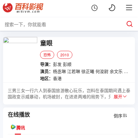
童眼
恐怖
2010
导演：
彭发
彭顺
演员：
杨丞琳
江若琳
徐正曦
何浚尉
余文乐
徐正溪
地区：
香港
三男三女一行六人到泰国旅游散心玩乐，岂料在泰国期间遇上泰
国政变示威暴动，机场被封，在进退两难的局势下，只好下榻一
展开
间旧酒店。 隔天，...
在线播放
倒序
腾讯