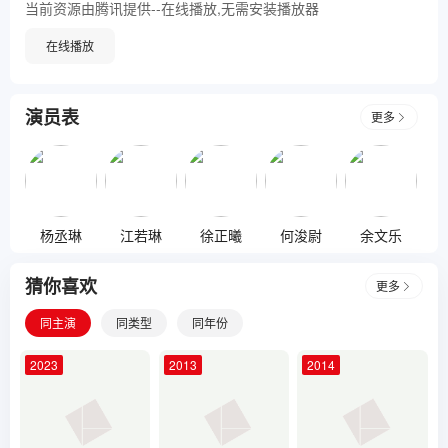
当前资源由腾讯提供--在线播放,无需安装播放器
在线播放
演员表
更多
杨丞琳
江若琳
徐正曦
何浚尉
余文乐
猜你喜欢
更多
同主演
同类型
同年份
2023
2013
2014