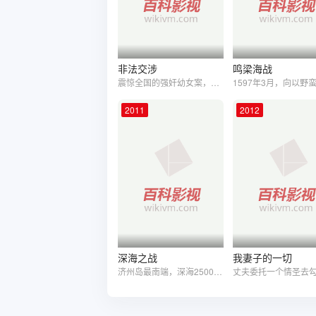
非法交涉
鸣梁海战
震惊全国的强奸幼女案，在嫌疑人被击毙后，警察厅压力重重。在青瓦台，总统关注下，警察厅长决定让毫无背景的崔哲基警长（黄正民 饰）了结此案，并许诺事成即可升迁。崔哲基找到了线人张锡邱（刘海镇 饰）。此前，他曾以竞标贿赂罪拘留了房地产大亨金会长，帮张锡邱拿到了海东大厦的所有权。所以张锡 邱也答应崔哲基找人顶包。他威逼利诱，迫使第二嫌疑人李东石认罪。而崔哲基没想到，张锡邱受到金会长挑衅后，竟派人在高尔夫球场暗杀了他，并拍下了检察官柱阳（柳承范 饰）与金会长谋面的照片。而柱阳收到照片如惊弓之鸟。他在紧盯案件过程中，意外发现了崔哲基与张锡邱的不当交易，而他也向崔哲基提出了另一个交易。于是，一场由检察官、警察、线人共同演绎的离奇戏码开始了…… 本片获第32届韩国电影青龙奖最佳影片、最佳导演、最佳编剧三项大奖。
2011
2012
深海之战
我妻子的一切
济州岛最南端，深海2500米下的第七矿区石油开发区域，钻探船“月食号”的队员怀揣着把祖国变成产油国的梦想在那里勘测油田。然而，探测作业每每都以失败而告终。本部下达了撤退命令，令所有人在一个月时间进行最后撤退。然而此刻更大的危机正在酝酿……船员一个接一个的离奇死亡让这艘漂浮在茫茫大海上的探测船笼罩在恐惧之中。化学实验室实验生物的意外放生，让船员们在深海这个幽闭空间中与不明生物的躲藏猎杀就此展开……