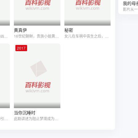
我的母
黄真伊
秘密
1597年3月，向以野蛮凶狠着称的日本海贼王（柳承龙 饰）率领海盗部队，大举侵朝，史称“壬辰倭乱”。彼时军纪涣散的朝军连吃败仗。当年扬威海上的威武水师，现在只剩下残破的十二艘军舰，各船众将基于对阵形势出现悲观态度，纷纷流露出“此战必败”的情绪。朝鲜王迫于形势，顺应民心重新启用一代名将李舜臣（崔岷植 饰）为三道水军统制使。李舜臣力排众议，破釜沉舟，命人焚毁军队辎重给养仓库，以“勇者生，畏者死”的气概，号召部下与倭寇决一死战。在鸣梁和珍岛碧波亭之间，有一水流湍急的海峡，俗称“鸣梁海峡”。李舜臣乘海峡退潮时派人设置了铁索与木桩。两军对战，李舜臣身先士卒，亲率旗舰战船孤军迎敌，击沉敌人指挥船和其它战船两艘。海贼王被杀，阵形大乱。海水退潮时刻到来，敌船顺流东撤，但被铁索和木桩挡住去路。朝鲜战船抓住有利战机趁势猛攻，击沉敌船三十余艘，毙敌4000余人，重创了日本舰队，创造了世界海战史上一次以少胜多的著名战役。
16世纪朝鲜，贵族小姐黄真伊（宋慧乔饰）美丽年轻，博学多识。两小无猜的伙伴兼仆役“奴”（刘志泰饰）深爱着真伊，然而身份卑微使他出卖了真伊的身世秘密。在得知出生秘密后，黄真伊脱去了贵族小姐的华服。真伊将“奴”作为自己第一位男人后，走进了烟花巷“青桥坊”，而他也独自离去。从此，黄真伊变为妓女明月，任何人只有有钱财都可以拥其入怀，但是没有人不被她的才智貌美所征服，名妓明月成了无论贵族或贱民的男人所仰慕憧憬的对象……后来，“奴”再次出现，黄真伊需要做出什么选择？
女儿在车祸中丧生之后，满腹愧疚的警官金盛烈百般讨好妻子智妍，但却始终无法改变妻子对自己冷若冰霜的态度。在一起凶杀案的现场，金盛烈无意发现妻子丢失的耳环以及纽扣，回想起妻子前一晚的不正常举动，金盛烈怀疑凶案为妻子所为，于是暗地里偷走那些遗落在现场的证物，并且教唆目击者不要说出在凶案现场见过自己妻子的事情。可是妻子对于这种危急的处境并无过多顾忌。看着事情的真相似
2017
当你沉睡时
丈夫委托一个情圣去勾引自己的妻子,而发生了一连串引人捧腹的故事!
此剧讲述为阻止梦境成为现实而孤军奋斗的检察官丁宰璨（李钟硕 饰）与可以透过梦境预见他人不幸的女人南洪珠（裴秀智 饰）之间的故事。