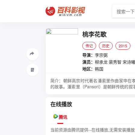
桃李花歌
传记
历史
2015
导演：
李宗弼
演员：
柳承龙
裴秀智
宋诗
地区：
韩国
简介：朝鲜高宗时代著名潘索里作曲家申在
的故事。潘索里（Pansori）是朝鲜传统
傅一角则有一线男演员柳承龙扮演。陈彩仙
唱板索里的时代偏见，成长为朝鲜最初的女
在线播放
手金世宗，会帮助处于困境的主人公。
腾讯
当前资源由腾讯提供--在线播放,无需安装播