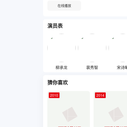
在线播放
演员表
柳承龙
裴秀智
宋诗
猜你喜欢
2010
2014