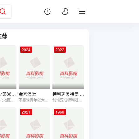
推荐
2024
2022
中国通史第88集 入主中原
金喜澡堂
特利迦奥特曼 泽塔篇 中配版
满族是东北地区最早见于记载的居民之一，其先世为肃慎人，早在西周时期，就主动向中央王朝纳贡，西周天子也亲切地称肃慎人所在地区为本朝的“北土”。
不靠谱青年张大金曾因发财梦受传销头目包哥蛊惑带大批老乡入资传销，当被警方遣返、耻归故里后，张大金在电视上一则警方悬赏令中回想起曾在包哥身边出现的女孩丽丽。为抓住这条线索，脑洞大开的张大金与好友杨华子、陈莲彪以及妹妹张二喜一起前往大城市踏上了追凶之路。意外爆火的澡堂、身材火辣的丽丽、成功学传销大师，一段神奇的爆笑之旅就此开启...
剑悟变成特利迦奥特曼，为了守护大家的笑容，在永恒核心里消失了。时间推进到特利迦消失的两年后，时冈代理队长率领精英胜利队想方设法复活在永恒核心中消失的真中剑悟。在众人的不懈努力下，终于复活了剑悟。剑悟复活后取回了特利迦的力量，结果在面对新的怪兽时，陷入了苦战。就在特利迦难以招架的时候，泽塔奥特曼跨越宇宙次元，再次来到地球前来帮助特利迦。没想到随着事情的发展，遥辉发现了事情的背后居然浮现出了宿敌赛雷布洛的影子，于是，遥辉开始追查赛雷布洛的踪迹。三千万年前超古代人的残党，他与赛雷布洛联手，试图获取剑悟的光之力量。他可以变身成邪恶特利迦，实力非常强大。特利迦根本招架不住邪恶特利迦，不光泽塔前来帮助特利迦，就连伊格尼斯也变成黑暗特利迦前来协助特利迦。三位战士将联手粉碎超古代人残党与赛雷布洛的阴谋。
2021
1968