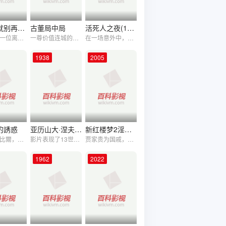
离婚了就别再来找我
古董局中局
活死人之夜(1968)
故事围绕一位离了婚的中年作家李浩明展开。影片一开始，李浩明跟在妻子身后穿过曲折的走廊，低声的对话，没有任何背景音乐，压抑的气氛刻画出了李浩明的无奈和尴尬。离婚对已步入中年的他来说，无疑是残酷的…
一尊价值连城的佛头，牵扯出古玩界惊天骗局！民国年间文物界权威组织“五脉”掌门许一城，将武则天明堂佛头送至海外，被定罪为汉奸。半个世纪后，佛头归还，指明要许一城的后人，许家第三代许愿（雷佳音 饰）出面接收。许愿虽有一身鉴古本事，却因父亲许和平当年抛下自己而一蹶不振，混迹市井，如今佛头现世，五脉黄家后人黄烟烟（辛芷蕾 饰）又为他带来父亲离奇死亡的消息，许愿被卷入古董界的漩涡之中。寻宝重任、家族冤屈、五脉天才药不然（李现 饰）的步步紧逼、祖父故交付贵（葛优 饰）的追随和神秘人老朝奉的追击……许愿必须摆脱各方势力的纠缠，还要赶在回归仪式开始之前，查明佛头的真相。
在一场意外中，芭芭拉和哥哥遭到了丧尸的袭击，这些活死人个性凶残样貌可怖，在它们的脑袋里，只装了一件事情，那就是“吃”。受伤的哥哥不幸感染了病毒成为了丧尸中的一员，悲痛和恐惧之中，芭芭拉逃进了一间民宅内，在那里，她遇见了同样在此躲避丧尸的本。
1938
2005
的誘惑
亚历山大·涅夫斯基
新红楼梦2淫乱春园
大學教授比爾，就像一般邁入中年的男人，有個幸福的家庭、過著平凡的日子，但他有個不為人知的小秘密，在夜晚比爾喜歡流連於「丹妮甜心」成人直播網站，白天上課還不時幻想著丹妮的美艷身影直到某天，班上轉來一名叫瑪麗莎的新同學，比爾驚訝地發現瑪麗莎竟然就是丹妮本人！當平日的幻想真實地出現在眼前，比爾就快按耐不住他壓抑已久的慾望
影片表现了13世纪俄国亚历山大·内夫斯基王子率领军民击溃掠夺成性的德国立窝尼亚条顿骑士的业绩。爱森斯坦借鉴民间叙事诗的技巧，使这一爱国史诗具有明显的壮丽歌剧的风格。条顿骑士入侵俄国后，无恶不作。他们洗劫普斯科夫，吊死爱国者。内夫斯基带领人民群众，以伊格纳特等积极分子为骨干力量，保卫了重镇诺夫哥罗德，消灭了叛徒托瓦尔其洛。最后，在楚德湖的冰面上大败条顿骑士。
贾家贵为国戚，贾政长女元春，乃当今万岁爱妃，故门第富贵非凡，出生在豪门的宝玉，天质聪明，但个性开朗，是太夫人的命根子，再加上荣国府眷众多，宝玉在这脂粉之中长大。袭人是宝玉贴身女脾，另一名婢女晴雯，年龄与宝玉相近，两人平时打情骂俏的，也渐渐两人肌肤相亲，产生异样之感。再说到杨州林家，黛玉生母贾氏，是荣府之女，故宝玉与黛玉乃姑表玉亲，贾氏梁病身亡，老太夫人心疼，把黛玉接来荣国府安住，两人似曾相识，因此格外亲切。贾琏是宝玉二哥，他是个风流种，到处寻欢作乐，二嫂王忌凤有难耐空房，尤其王偷看宝玉和黛玉两人亲热，使她欲火难消，她把婢女平儿来个假凤虚凰。不久，宝王生了大病而臼亡，消息给黛玉知道赶到闺房不见宝玉，黛玉伤心过度，一对佳人就此分别。
1962
2022