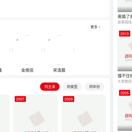
更多
2013
曦
金南佶
宋清晨
擋不住
同主演
同类型
同年份
2005
2007
2009