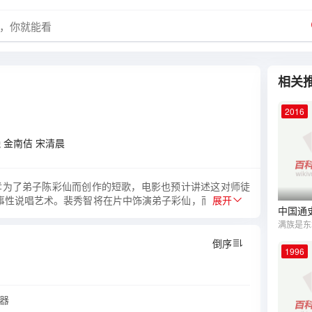
相关
2016
曦
金南佶
宋清晨
孝为了弟子陈彩仙而创作的短歌，电影也预计讲述这对师徒
的叙事性说唱艺术。裴秀智将在片中饰演弟子彩仙，而彩仙的师
展开
是出生于贫苦家庭不幸沦落到妓院，打破原来只有男人可以
性名唱。宋清晨将在片中饰演潘索里学堂里的声乐老师和鼓
倒序
1996
放器