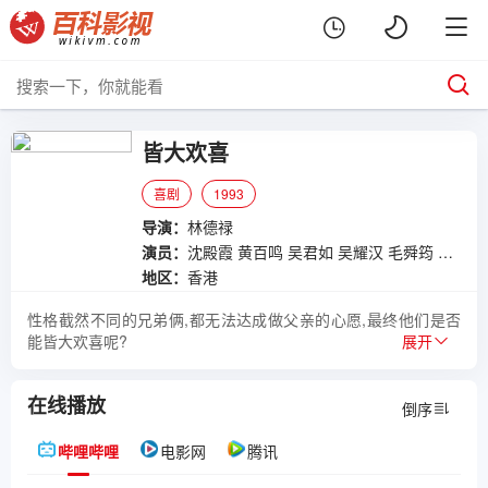
皆大欢喜
喜剧
1993
导演：
林德禄
演员：
沈殿霞
黄百鸣
吴君如
吴耀汉
毛舜筠
林子祥
地区：
香港
性格截然不同的兄弟俩,都无法达成做父亲的心愿,最终他们是否
能皆大欢喜呢?
展开
在线播放
倒序
哔哩哔哩
电影网
腾讯