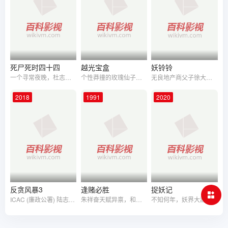
死尸死时四十四
越光宝盒
妖铃铃
一个寻常夜晚，杜志铭夫妻与外母在家门前发现了一条无名裸尸。没人知道死尸的身份，他们只知道事件要是曝光，自住的单位会变凶宅，楼价一落千丈，业主变苦主。他们决定嫁祸别人，推死尸给邻居。同层有银发族陈生陈太、有未婚妇Mary姐、有火爆张氏父子、也有一个神秘的吸烟女。一梯四伙十一个活人，为着一个死人斗至你死我活，天亮前，他们只能求同存异，合作把尸体运出。是死尸的故事，更是人的故事。
个性莽撞的玫瑰仙子（孙俪 饰）渴望能够像紫霞仙子一样找到一世珍爱，于是从日月神灯前盗取那把曾见证旷古爱恋的紫青宝剑来到凡间，希望找到能拔剑出鞘的真命天子。山贼清一色（郑中基 饰）只想本本份份做个山贼，不料却拔出玫瑰仙子的紫青宝剑，之后俩人又意外通过越光宝盒穿越时空，亲历赤壁之战。在穿越的日子里，玫瑰仙子对于拔剑出鞘的清一色百般示爱，而一心想重新踏上穿越时空之路的清一色却对玫瑰仙子只是假意奉承，在利用玫瑰仙子从曹操（郭德纲 饰）手里夺回越光宝盒之后，他毅然弃玫瑰仙子于不顾，独自回到曾经。然而再次偶到玫瑰仙子之时，清一色却发现有一份爱早已在自己的心头生根发芽……本片借经典影片《月光宝盒》之东风，58位明星倾情加盟，并重新演绎近年来多部影片中的精彩片段，“笑果”非比寻常。
无良地产商父子徐大富（沈腾 饰）和徐天宇（岳云鹏 饰）一心想争夺豪华CBD中一幢破旧居民楼“萌贵坊”的产权，但萌贵坊内仍存四户怪咖不愿搬出—神医王保健（张译 饰）和他的儿子鸡丁（李亦航 饰）、民间发明家夫妇李菊花(papi 饰)和金三(潘斌龙 饰)、网红主播阿萍(焦俊艳 饰)、以及过气古惑仔阿仁(方中信 饰)和阿明(吴镇宇饰)。某个月黑风高的夜晚，怪事接连发生，僵尸，丧尸，吸血男爵，红衣女鬼接踵而至，陷入恐慌的“留守怪咖”请来江湖上人称“万能大师”的铃姐（吴君如 饰）帮他们化解危难，没想到铃姐却带来了更大的麻烦……
2018
1991
2020
反贪风暴3
逢赌必胜
捉妖记
ICAC (廉政公署) 陆志廉（古天乐 饰），JFIU (联合财富情报组) 刘保强（张智霖 饰）分别侦查贪污及洗黑钱案，但苦无线索，这时廉政公署L组 (内部纪律调查组) 程德明（郑嘉颖 饰）收到Eva（邓丽欣 饰）举报，指陆志廉收贿1,200万，陆无法辩解即时停职。刘发现陆被诬陷，并跟一直调查的洗黑钱案有着千丝万缕关系，同时怀疑银行主任游子新（栢天男 饰）协助犯罪集团首脑王海禾（谭耀文 饰）洗黑钱；中国反贪局侦查处处长洪亮（丁海峰 饰）来港，给刘保强提供了重要情报，原来洗黑钱案牵涉内地贪腐官员，陆港合力打击贪腐；陆亦冒险搜集罪证却遭禁锢，命悬一线......
朱祥奋天赋异禀，和他的二叔、三叔都是茅山赌术弟子，朱祥奋和三叔仗着有点小聪明开了一间赌博公司，赌徒有什么疑难问题都可以上来请教。香港女赌神高少少被泰国赌王乃猜与其手下女巫合谋害死，化成冤魂。高少少的冤魂不堪枉死，前来找祥奋替她报仇，祥奋抵不住她的纠缠，答应替她报仇。高少少的妹妹高豆豆也因想为姐姐报仇而结识了朱祥奋，两人心生倾慕。二叔可怜高少少惨死，也出山和朱祥奋、三叔一起挑战泰国赌王乃猜，茅山赌术和泰国巫术之战打响了。
不知何年，妖界大乱。新妖王对前代势力痛下杀手，更誓要对前妖后腹中的孩子斩尽杀绝。妖后一行躲避追杀来到地处大山深处的永宁村，偏巧遇到捉妖天师霍小岚（白百何 饰）和罗刚（姜武 饰）。一番混乱过后，妖后自知气数将尽，遂将妖蛋放入永宁村保长宋天荫（井柏然 饰）的腹中保存。是夜，小岚所属的天师堂掌门人葛千户（钟汉良 饰）率领手下血洗永宁村，天荫不得已随小岚逃亡。时机成熟，萝卜妖怪胡巴降生人间。在接下来的旅途中，小岚和天荫对彼此的了解不断加深，而胡巴也终于成为他们中间最不可割舍的重要存在。战争仍在继续，人和妖的界限日渐模糊……