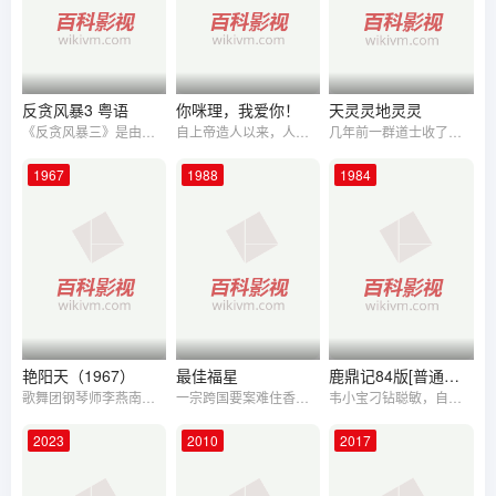
反贪风暴3 粤语
你咪理，我爱你！
天灵灵地灵灵
《反贪风暴三》是由黄百鸣监制、林德禄执导、古天乐、张智霖、郑嘉颖、邓丽欣主演的动作悬疑电影。ICAC（廉政公署）陆志廉（古天乐饰），JFIU （联合财富情报组）刘保强（张智霖饰）分别侦查贪污及洗黑钱案，但苦无线索，这时廉政公署L组（内部纪律调查组）程德明（郑嘉颖饰）收到举报，指陆志廉收贿1200万，陆无法辩解实时停职。
自上帝造人以来，人间就诞生了千千万万个男男和女女的爱情故事。本片由十三个关于爱情的小故事组成，从个人、家庭、社会等不同层面出发，探讨这个永恒的人生议题——爱情！
几年前一群道士收了一群恶鬼封在一面镜子里，被一个红衣女鬼逃脱。几年后那个地方盖了高楼大厦，一个服装店女店员开业时忘记买试衣镜，好心的保卫便把地下室里那个镜子借给了他们，于是引出了女鬼更把地狱中的群鬼、恶鬼、饿鬼、猛鬼全放了出来于是搞到大厦鸡犬不宁人畜不安。最后更把众人捉往地狱吸血害命，最后更在捉鬼道士的帮助下终于重回人间消灭了作恶多端的女鬼和众鬼......
1967
1988
1984
艳阳天（1967）
最佳福星
鹿鼎记84版[普通话版]
歌舞团钢琴师李燕南与乐队指挥的女儿陈小芸相爱，并经常指点她歌唱技巧。歌舞团女主角洪玲要求加薪不果，拒演新戏，燕南建议让小芸代替，果然小芸一鸣惊人，一颗新星从此诞生，团主胡原更索性将洪玲解雇。花花公 子杜邦杰对小芸施展银弹攻势，全力捧场，又邀歌舞团赴星马各地演出；燕南无法劝止，十分难过。小芸在星演出，心念燕南，郁郁不欢；一夜与杜邦杰于车厢内发生争执，导致汽车失事撞向石山，杜邦杰当场毙命，小芸则伤重毁容
一宗跨国要案难住香港警方，在一次高层秘密会议上，曹探长（曹德发 饰）接受下属建议，决定派非警方人员盗走日本黑帮犯罪分子的名贵钻石。他照例找到五福星老搭档，但最终只有鹧鸪菜（洪金宝 饰）同意接手。经过一番筛选，他们从警局内部又找到4个不着调的警员，分别是：狗王伦（谭咏麟 饰）、肥豹（郑则士 饰）、Rambo（刘德华 饰）、Band友（陈友 饰）和力保健（楼南光 饰）。这几个人的搞笑和脱线本领比起五福星来有强不差，闹出更多的笑话。为了在短期内将他们训练有素，曹探长还专门派出性感迷人且身怀绝技的女警察一品香担任教练，只是这群色迷迷、只想着占便宜的家伙最终能否成功完成任务呢？
韦小宝刁钻聪敏，自小随母居扬州妓院，因义气助天地会人打退清兵，被老太监私禁宫中冒充小太监。后与少年皇帝康熙成为莫逆之交，并协助消灭奸臣，成为宫中红人。韦小宝更误打误撞得天地会总舵主暗中收为弟子，要他伺机刺杀康熙，令其左右为难。韦小宝无意间得悉神龙教派人假扮太后潜伏于宫中十多年，企图盗取大清命脉藏宝图，真太后则被囚禁，康熙遂联合韦小宝，几经艰险，救出太后。韦小宝施妙计令康熙父子团聚，又挑拨神龙教人自相残杀，再建一功，衣锦还乡。不久，江山大统，康熙命韦小宝前往消灭天地会，韦小宝这才知道康熙早已洞悉自己的秘密。
2023
2010
2017