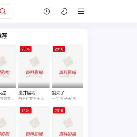
推荐
2004
2010
陈美琪
Alain Guernier
黄明升
张兆
金佩恩
韩春
张旭燊
火星
罗礼贤
火星
鬼井幽魂
狼来了
童年被迫与弟弟分离的哥哥，由于母亲的离世回国探望看护院患有孤独症的弟弟，回想童年时承诺，带弟弟来一场寻找火星的旅程。关爱孤独症群体一场寻梦之旅,呼吁社会能提供和支持孤独症群体可以走出房间、让他们生活更加精彩。
书生仲文生于大富之家,为人孝顺正义,他从小失去父亲,由母亲独自抚养成人,母亲因病许下心愿,抄经些重任便落在仲文身上,仲文选择了一处寂静荒废的大屋作为抄经场所,在此废屋中早就住了一名被恶魔控制的镜中女鬼素素,恶魔指使素素要取仲文性命,故素素化身可怜女子接近仲文并要求服侍,目的为加害他...
一个“杠子头”李国宝捡到一个小狼崽引发的一连串故事。 该片以人与人的和谐,人与自然的和谐,人与社会的和谐为创作主题,以吉木萨尔县乡村为背景,反映了现代新农村生态环境保护的热点话题。影片中的演职人员以淳朴地道的新疆本土方言讲述了李国宝和马福祥两家要好的邻居因误会而产生猜疑和误解,由狼吃羊而使矛盾加深,由李国宝执意打狼而使矛盾激化,最后在民警、村长和村民们的帮助下,李国宝认识到了自己的固执和倔强以及错误的行为,他主动把狼娃子送回母狼身边,把自己私藏的家传老猎枪上缴派出所,小村庄又恢复了往日的和谐安宁,李国宝也收获到了自己的幸福生活。 该片中的狼是狼中最聪明的红狼。
1964
2015