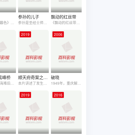
参孙的儿子
飘动的红丝带
改编自《暮色》小说作者斯蒂芬妮·梅耶的另一部小说《宿主》（The Host），讲述了地球被一个新物种“灵魂”侵入，它们寄居在人类体内，控制人类的思想。主人公美兰妮成了“漫游者”的宿主，寄生物知道生活在人体内必须面对的挑战是强烈的情感、生动的记栓，但它没想到美兰妮居然不肯放弃对自己头脑的控制权，紧紧抓住她所爱的男子不放。无奈之下，“漫游者”只好寻找一个美兰妮不认识的男子，令她爱上他并洗刷之前的记忆。在某些外界压力下，“漫游者”和美兰妮被迫联手合作，开始去寻找一个他们都爱的男子爱的男子。
参孙是圣经士师记中的一位犹太人士师，生于前11世纪的以色列，玛挪亚的儿子。参孙以藉著上帝所赐极大的力气，徒手击杀雄狮并只身与以色列的外敌非利士人争战周旋而著名。
《飘动的红丝带》:本片以浙江大学城市学院“红丝带”协会为原型，弘扬 “志愿、 快乐、挑战”的红丝带精神，展示当代大学生互助、互爱与成长的青春励志校园故事……
2019
2006
张同祖
董骠
狄威
林保怡
鸾峰桥
顺天府奇案之血书案
破晓
屈妹遭遇海难后，逃难途遇范石个与子弹壳收救，子弹壳却因一念之差让屈妹成为范石个之妻，“夜窥”遇到听墙根的光棍队伍时，把对方教训一顿以泄气。屈妹因养了大猪，导致丈夫赶猪途中坠崖丧命，从此谈猪色变，以小木船为床，子弹壳痴情相守二十多年终成正果。省里下派的美女驻村党支书杨渝屏，与范海路等返乡青年以及台湾乡创文创团队产生共鸣，用新思维践行了茶叶、旅游品牌创建，改变了村里的面貌。屈婶身世揭秘后回到阔别已久的海边，欣慰“海上的搬上岸了，山上的搬下来了”。杨渝屏与范海路志同道合收获了爱情，在鸾峰桥的见证下相拥在一起。
本片讲述了发生在清朝乾隆年间一起连环命案的破案过程，故事惊险曲折，在顺天府年轻能干的通判王成霖的不懈努力下，克服了案件连环、吏治腐败等等磨难阻碍，最终使案情得以真相大白。
1949年，重庆解放，蒋介石逃至成都，策划了所谓的“川西大决战”。国民党内川军爱国将领刘文辉、邓锡侯等在中国共产党的教育和启发下，成功策划起一，迫使蒋介石飞离成都。
2019
2016