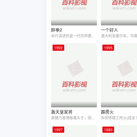
醉拳2
一个好人
本片讲述的是一代宗师黄飞鸿年少时代一段历险。民初年间，年轻的黄飞鸿（成龙 饰）自学了一套威力无穷的拳法——醉拳。但是每次打出这套拳法，都要先喝得酩酊大醉，利用醉态打破一切武学定律，才能发挥出醉拳的威力。因为这样，黄飞鸿父亲黄麒英严禁儿子练这种有伤风雅、而且违背习武强身法则的拳法。年少顽皮的飞鸿常常背着父亲在练习醉拳，并以此打败了众多强手。这天，飞鸿和父亲一起上东北办事。半途上，父子俩遇上了一伙外国强盗，他们暗中将国宝玉玺偷运出境。为了阻止这伙强盗、夺回国宝，飞鸿只好使出他的拿手绝活——醉拳！
1992
1995
轰天皇家将
霹雳火
曾健乃香港贩毒头子，因被小红，及Ida所率领的警队追捕而仓忙潜逃至泰国，留下情妇Carry在香港。数年后曾健以泰国华侨沙华的身份返港，而Carry已下嫁警司金志远，曾知悉后非常愤怒，故设赌局欺骗志远，令志远欠下巨债，被迫替曾卖命，与此同时Ida四出调查曾健，令曾的交易受阻，曾设计杀死志远及嫁祸Ida
1997
1980