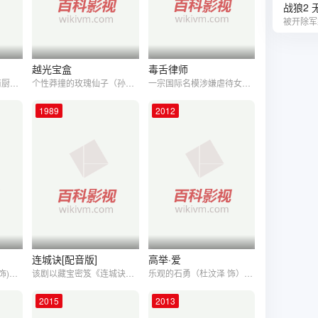
战狼2 
越光宝盒
毒舌律师
澳大利亚墨尔本，华裔厨师积奇（成龙 饰）是当地小有名气的人物，定期在电视上主持烹饪节目。毒枭金·卡洛（Richard Norton 饰）集团颇有势力，金·卡洛本人残暴冷酷，清除了敌对帮派的卧底之后率众和对方在仓库大打出手，而枪战全过程被记者戴安娜（Gabrielle Fitzpatrick 饰）用摄影机记录。在躲避贩毒集团追逐的路上，戴安娜巧遇积奇，后者仗义出手为她引开歹徒，孰料两人分手时戴安娜错将积奇的节目录像带当做证据带走。戴安娜的住处很快被贩毒集团找到，遍搜不获的歹徒们开始将目标转向积奇。积奇女友美琪（李婷宜 饰）远道来访，特意参加了积奇的节目录制，贩毒集团在录制现场围捕积奇，经过一番街头苦战，积奇终于脱险。黄雀在后的金·卡洛敌对帮派带走了美琪，要挟积奇用录像带换人，一时间，围绕着录像带，积奇、警方、以及两个犯罪集团陷入了混乱的争夺战。
个性莽撞的玫瑰仙子（孙俪 饰）渴望能够像紫霞仙子一样找到一世珍爱，于是从日月神灯前盗取那把曾见证旷古爱恋的紫青宝剑来到凡间，希望找到能拔剑出鞘的真命天子。山贼清一色（郑中基 饰）只想本本份份做个山贼，不料却拔出玫瑰仙子的紫青宝剑，之后俩人又意外通过越光宝盒穿越时空，亲历赤壁之战。在穿越的日子里，玫瑰仙子对于拔剑出鞘的清一色百般示爱，而一心想重新踏上穿越时空之路的清一色却对玫瑰仙子只是假意奉承，在利用玫瑰仙子从曹操（郭德纲 饰）手里夺回越光宝盒之后，他毅然弃玫瑰仙子于不顾，独自回到曾经。然而再次偶到玫瑰仙子之时，清一色却发现有一份爱早已在自己的心头生根发芽……本片借经典影片《月光宝盒》之东风，58位明星倾情加盟，并重新演绎近年来多部影片中的精彩片段，“笑果”非比寻常。
一宗国际名模涉嫌虐待女儿的冤案，竟成了法律界、权贵与名媛之间的角力场！社会金字塔顶层的钟氏家族，如何用尽权力与资源去自保？以林凉水（黄子华 饰）为代表的律师们又如何在重重困难下伸张正义？
1989
2012
连城诀[配音版]
高举·爱
车房修理工阿火(成龙 饰)脾气火爆，他不仅身手敏捷，而且开车技术一流，只因家中贫穷才一直没有实现当赛车手梦想。这天，警方找到他希望他能帮忙逮捕偷车集团的首脑库克。因为库克开车技术一流，警方多次设路障追截都一无所获。阿火欣然答应。在阿火的帮助下，警方费了九牛二虎之力终于捉到了库克。但是库克在拘留期间，被集团同伙救走了。偷车集团还袭击了阿火的车房，阿火侥幸逃过一劫，两个妹妹却深受重伤。随后库克加入了日本某车队，并约阿火在日本赛道上一决高下。为了报仇，阿火毅然参赛!
该剧以藏宝密笈《连城诀》为线索贯穿始终。狄云和戚芳是一对热恋情人，因为师父戚长发和师伯万震山为争夺《连城诀》的尖锐矛盾被卷入万府。万震山之子万圭为夺戚芳，陷害狄云入狱，成为狄云的主要复仇对象。丁典和凌霜华热恋，但丁典身藏《连城诀》被凌霜华之父凌知府囚于狱中，和狄云成了生死之交的朋友。狄云逃出狱后遇到血刀老祖和水笙，身陷“落、花、流、水”四侠的雪下大战，愤懑之中，狄云无意间踢死血刀老祖。狄云和水笙被困在雪岩下山洞中半年，奋起学会血刀心法，加上神照经内功，技盖江湖。出了雪山，他走上报恩复仇之路。经历了太多的磨难，再出江湖的狄云成熟冷峻，运用各种手段，揭开了一个又一个谜。狄云将万震山、万圭封入夹墙，而戚芳心软，打开夹墙放了丈夫万圭，却被万圭所杀。狄云痛苦万分，杀死万圭和万震山。戚长发和言达平等人也在互夺《连城诀》的斗争中相残而亡。在水笙的跟踪和帮助中，狄云的心被她温暖，二人双双携手步入雪谷，去寻找一个干净温暖的世界。
乐观的石勇（杜汶泽 饰）最近霉运连连，老婆爱钱婚姻走向了尽头，事业受挫生意赔本，不得已带着全部家当搬到郊区，以前“人见人爱花见花开”的日子彻底不复返，还被老板娘红靓姑（恬妞 饰）等误认为落难老大。就在他失意落寞的时候，忽然发现隔壁的“大力妹”李丽（江若琳 饰），这个性格倔强的姑娘，本是前途无量的举重运动员，因患糖尿病黯然退役，她没有专业技能，只能做搬运工作，每天起得比鸡早干得比牛多，生活依然非常拮据。两个“苦命人”同病相怜，一来二去就产生了感情，从此比翼双飞夫唱妇随，翌年就迎来爱情的结晶——胖小子。但是每日忙活在柴米油盐中的李丽，仍然放不下心爱的举重事业，石勇看在眼里记在心上，暗中协调各
2015
2013