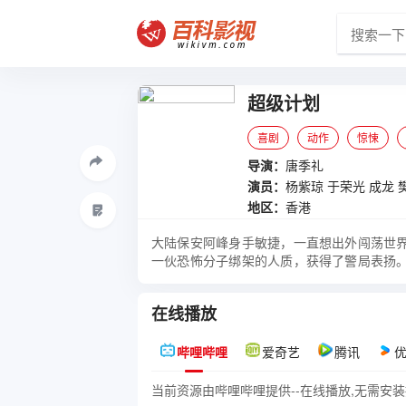
超级计划
喜剧
动作
惊悚
导演：
唐季礼
演员：
杨紫琼
于荣光
成龙
地区：
香港
大陆保安阿峰身手敏捷，一直想出外闯荡世
一伙恐怖分子绑架的人质，获得了警局表扬
荡。半年后，阿华获派前往香港与当地警方
阿华心生好感，展开追求，无奈阿华还是对
在线播放
多。不料，之前已经落网的悍匪集团重要成
心……
哔哩哔哩
爱奇艺
腾讯
当前资源由哔哩哔哩提供--在线播放,无需安