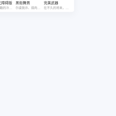
无障碍版
黑街舞男
完美武器
被开除军籍的冷锋（吴京 饰）本是因找寻龙小云（余男 饰）来到非洲，但是却突然被卷入一场非洲国家的叛乱。因为国家之间政治立场的关系，中国军队无法在非洲实行武装行动撤离华侨。而作为退伍老兵的冷锋无法忘记曾经为军人的使命，本来可以安全撤离的他毅然决然地回到了沦陷区，孤身一人带领身陷屠杀中的同胞和难民，展开生死逃亡。随着斗争的持续，体内的狼性逐渐复苏，最终闯入战乱区域，为同胞而战斗。本剧无障碍版本由中国盲文出版社、中国盲文图书馆制作，特别鸣谢：北京登峰国际文化传播有限公司大力支持。
尔虞我诈、弱肉强食，本系刀口舐血黑道生涯之写照，黑帮老大成奎安极欲联合泰北军火贩子垄断全港货源，但不料却被新近堀起江湖凶悍成性的黄锦燊所吞，两帮形势顿成水火之势，学成归来之文秀与兄长韦哥情感甚笃，但妹妹之男友华仔一向玩世不恭，Playboy型的男子，以前在穷困潦倒之时曾兼职“舞男”。
在不久的将来，社会由强大的国家和一个被称为“导演”的独裁者控制。秃鹰作为杀手为国家工作，但与他认为已死的人团聚迫使他考虑谁才是他真正的敌人。