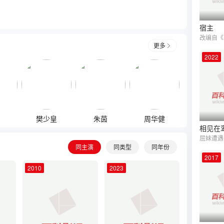
宿主
更多
2022
樊少皇
朱茵
周华健
曾志伟
相见在
同主演
同类型
同年份
2017
2010
2023