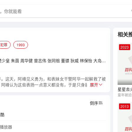
相关
犯罪
1993
2023
樊少皇
朱茵
周华健
曾志伟
张同祖
董骠
狄威
林保怡
大岛由加利
薛春炜
界。这天，阿峰见义勇为，和表妹女干警阿华一起解救了被
。阿峰认为这些表扬一点意义都没有，于是只身前往香港闯
展开
星星去
合作侦查一个悍匪集团，暂时住在助理督察阿明家。阿明对
表格阿峰念念不忘。随后，阿华见到了阿峰，两人聊了很
员炮哥忽然被人劫走。阿华对阿峰真正的身份开始心生疑
倒序
2013
优酷
装播放器