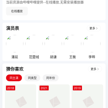
机。究竟图图一家能不能证明自己的清白呢？一场艰辛又爆笑的
当前资源由哔哩哔哩提供--在线播放,无需安装播放器
追踪之旅即将展开。
在线播放
演员表
更多
潘延
范楚绒
胡谦
王衡
李晔
猜你喜欢
更多
同主演
同类型
同年份
2018
2021
2019