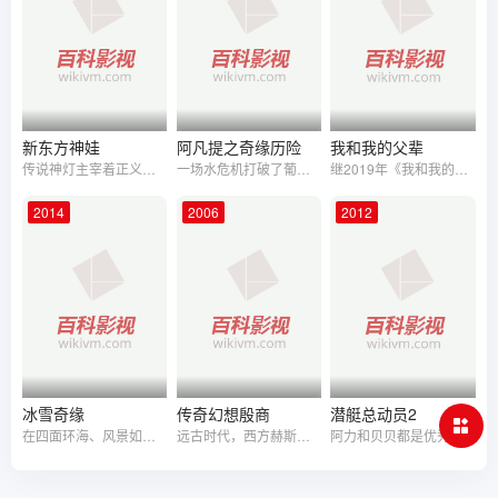
新东方神娃
阿凡提之奇缘历险
我和我的父辈
传说神灯主宰着正义与光明。为了天下和平，天地女神坚守神灯千年。可是魔界力量危及天下。女神创造了龙娃与凤娃两个神娃，共同保卫天下和平。可是魔石摧毁了神灯能量，女神舍身使神灯重获光芒，保护了天地之脉，从此母子相隔。龙凤神娃凭着对母亲的爱，对天下和平的爱，以顽强的信念，经过万难险阻，终亍铲除了妖魔，夺回神灯能量，救回了母亲，天下重获和平。
一场水危机打破了葡萄城的平静生活，阿凡提在百姓的嘱托下肩负起了寻回水源的重担。冒险途中，变故接踵而至。他一路追寻真相，却在真相浮出水面时为之错愕。为守护所爱之人，阿凡提必须激起全部的智慧与勇气，直面险恶人心。
继2019年《我和我的祖国》、2020年《我和我的家乡》，国庆三部曲之《我和我的父辈》接棒定档2021年国庆。由吴京、章子怡、徐峥、沈腾导演，“中国电影追梦人”再次集结，以革命、建设、改革开放和新时代为历史坐标, 通过“家与国”的视角描写几代父辈的奋斗经历，讲述中国人的血脉相连和精神传承，再现中国人努力拼搏的时代记忆。
2014
2006
2012
冰雪奇缘
传奇幻想殷商
潜艇总动员2
在四面环海、风景如画的阿伦黛尔王国，生活着两位可爱美丽的小公主，艾莎和安娜。艾莎天生具有制造冰雪的能力，随着年龄的增长，她的能力越来越强，甚至险些夺走妹妹的生命。为此国王紧闭宫门，也中断了两姐妹的联系。悲哀的海难过后，艾莎（伊迪娜·门泽尔 Idina Menzel 配音 ）终于到了加冕的年龄，各国王公齐来祝贺。艾莎战战兢兢，唯恐被人识破隐藏了多年的秘密。然而当听说安娜（克里斯汀·贝尔 Kristen Bell 配音）将要和初次见面的南埃尔斯王子汉斯（圣蒂诺·方塔纳 Santino Fontana 配音）结婚时，依然情绪失控露出了马脚。在此之后她逃到山中，构建了属于自己的冰雪王国，而阿伦黛尔也陷入可怕的寒冷之中。安娜独自来到山中，在山民克斯托夫（乔纳森·格罗夫 Jonathan Groff 配音）的帮助下总算来到姐姐的宫殿，她能否让国家重新找回失落的绿意？
远古时代，西方赫斯高原原本有着高贵血统的半兽人部落，受到了毁灭之神卡格拉斯狂魔之血的引诱。其首领格罗姆王和他的子民变成了一群嗜血的奴仆。在大祭司古尔丹的蛊惑之下，半兽人开始了对东方华夏大陆的野蛮进攻。 东方人类在大神轩辕氏的带领之下，经过常羊山一战，轩辕黄帝力斩格罗姆首级，埋于常羊山下。被俘的半兽人士兵则被拘在桃都山监狱，刑期三千年。 哼奇奇就是桃都山的一个小半兽人，他生性乐观，爱搞恶作剧，眼看三千年刑期将至，哼奇奇耐不住寂寞，偷逃出来，结识了格罗姆王的女儿桐瑶。二人一见钟情。却共同闯了大祸。在桐瑶叔叔杜隆坦的指引下，他们下得凡间来寻找一块燃烧着火焰的试金石，以解救牢里的半兽人。 来到凡间，桐瑶失去了记忆，天真无邪的她爱上了朝歌城中的天才乐师哈伦。善良的哼奇奇只能把自己的爱埋藏在心里。 这时，大祭司古尔丹还隐藏在人间，他暗中制造着半兽人武士，梦想着再次发动半兽人的进攻，毁灭华夏氏族。 哈伦为了自己的女友紫怡，受到了古尔丹的引诱，喝下了狂魔之血，诱骗着桐瑶取到了试金石。那其实是毁灭之神的灵力石。 在灵力石作用之下，半兽人复活，哈伦和桐瑶也练成绝世魔功斧钺交响，助半兽人冲开了天地玄关，攻上天庭，华夏氏族的灾难就要降临了。 在危急关头，在美好的人类爱情感召之下，哈伦桐瑶反正，桐瑶献出了自己的生命，而哼哈二人也终于心灵合一，在轩辕剑下，使出斧钺交响，与大魔头同归于尽\u0026hellip;\u0026hellip; 天佑华夏，大道牺牲。哼哈二将被封为新一代门神，英雄事迹千古传颂。
阿力和贝贝都是优秀的科研小潜艇，他们是一对非常好的拍档，在《潜艇总动员》中，他们共同完成了很多次的训练和任务，这一次，两个小家伙将面临什么样的神秘而有趣的挑战呢？著名的海洋研究学家及水下考古考古学家苏红博士拥有四枚加勒比海盗藏在深海中的上古勋章的仿制品，四枚勋章分别代表了智慧、勇气、友谊和正义。这一天，苏红博士召集阿力和贝贝，交代他们如果能够完成一项任务将会获赠一枚勋章，如果能够收集齐四枚勋章，小家伙们将获邀去泉州参加海洋博物馆的开幕仪式，并将获得博士赠送的神秘奖励，这让小潜艇们激动不已，跃跃欲试！阿力和贝贝和海上摩托艇蛙蛙、宠物猴淘淘、海上单脚滑行艇石头等小伙伴一起，团结合作、不畏困难，相继出色完成了地中海埃及女王皇冠搜寻、北冰洋佩斯号残骸搜寻、阿拉伯海古城石板搜寻、整合沉船文物保护的任务，陆续获得博士颁发的四枚勋章并回到泉州，经历惊险的搜寻后找到郑和沉船的船锚，把这珍贵的文物当做礼物送给即将开幕的泉州海洋博物馆。小潜艇们不负众望完成了苏红博士交给他们的所有任务，苏红博士兑现自己的诺言，她安排在泉州海洋博物馆开幕式上，燃放了小潜艇形象的烟花作为惊喜奖励。通过海洋探险的经历，小潜艇们不仅变得更加成熟、勇敢、团结、合作，还了解到悠久的海洋文明、学会了海洋文物保护等很多有用的知识，从而成为真正的潜艇小英雄！