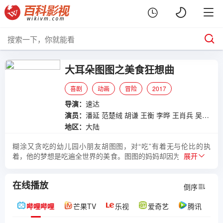
大耳朵图图之美食狂想曲
喜剧
动画
冒险
2017
导演：
速达
演员：
潘延
范楚绒
胡谦
王衡
李晔
王肖兵
吴磊
蒋
地区：
大陆
糊涂又贪吃的幼儿园小朋友胡图图，对“吃”有着无与伦比的执
着，他的梦想是吃遍全世界的美食。图图的妈妈却因为儿子“一无
展开
所长”而大伤脑筋。在望子成龙的妈妈引导下，经不住美食诱惑的
图图，踏上了艰难的“小小厨神”比赛之路。经过层层考验，并不
在线播放
被主办方看好的平凡小孩胡图图通过奇思妙想，出人意料地赢取
倒序
了比赛冠军，一举成为耀眼的小明星。图图妈感到从未有过的满
足和自豪感，可被大家追捧的图图却越来越感到不快活。图图一
哔哩哔哩
芒果TV
乐视
爱奇艺
腾讯
家还没有享受够成名的快乐，却面临了一场突如其来的信任危