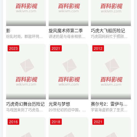
影
旋风魔术师第二季
巧虎大飞船历险记
纷乱时局，群敌环伺。一个从小被秘密囚禁的替身，不甘只做他人手中的武器；但若想冲破枷锁，找回自我，又必将历经千难万险的考验；替身能否寻回自由，他又该如何选择？
讲述的是与母亲相依为命的禹威（田川饰），在去探望外婆的路上意外遇车祸，不得不与外婆生活在一起，同时遭遇一连串的意外事件，偶然进入久负盛名的默林学院学习，并意外得知自己被圣水晶灵摆选中，未来会走上魔术师的道路。这让对魔术一窍不通的禹威来讲，很是郁闷，而让他更郁闷的是那个让他哭笑不得的丫头茉莉（卢洋洋饰）竟成为了他的助手，还为他带来了一大堆的敌人，更让他错愕的是他从未见过的父亲居然也是魔术师。通过修炼、旅行、世界魔术大赛等等事件之后，禹威通过自己的努力慢慢成长为一个优秀的魔术师，他与茉莉的误会也逐渐消除，看视一切都在往好的方向发展，然而让禹威没想到的是，一大波将会让他人生发生巨变的阴谋正在袭来……
巧虎因妈妈忙于照顾小花妹妹闹起了小脾气，在与小伙伴们排解心事时 偶遇来自绿森林王国的小发明家松鼠金金。 绿森林因长时间缺雨，居民生存环境面临威胁。金金向巧虎及小伙伴们发出邀 请，一同前往绿森林设计制作大飞船，采集云彩人工降雨。 巧虎和小伙伴们相互协作，凭借顽强的毅力及现场观众的加油鼓励下，克服了 种种困难最终取得成功。 经历冒险后成长的巧虎理解到了妈妈的不易，并对妈妈大声说出了自己的爱。
2023
2021
2012
巧虎奇幻舞台历险记
光荣与梦想
赛尔号2：雷伊与迈尔斯
马戏团来到了巧虎岛，巧虎他们都很期待表演。但布布团盯上了马戏团的魔法皮包，把帐篷搞得一团糟。而主演玛丽又没有信心能演出好。为了表演能顺利进行，巧虎和巧虎岛上的人们一起帮助马戏团。
20世纪初的旧中国，军阀割据民不聊生。湖南青年毛泽东积极投身革命运动，在李大钊、陈独秀指引下确立了马克思主义信仰，参与了创建中国共产党，工友赵语迟一路追随，并与陈独秀门生厉春风成为至交。蒋介石叛变革命，厉春风投入了反动阵营。毛泽东发动秋收起义挺进井冈山创立了根据地，赵语迟成长为革命战士。蒋介石连续围剿苏区，毛泽东在党内遭受排挤导致第五次反围剿失败，红军被迫长征。长征路上遵义会议确定了毛泽东领导地位，挽救了党和红军。日寇侵华，中共团结全国各阶层取得抗战胜利。蒋介石发动内战剿共，毛泽东指挥解放军三大战役把蒋介石赶到台湾。美帝卷土重来将战火烧到鸭绿江边，毛泽东决定中国人民志愿军出兵朝鲜，三年浴血奋战打败美帝，取得了抗美援朝的伟大胜利。中国共产党领导的新中国真正屹立在东方。
宇宙海盗抓获了圣灵系神兽精灵迈尔斯，迈尔斯在被捕前将幻影宝石交给儿子蒙塔，将它送出了幻影星。 圣灵系迈尔斯的求救惊动了远在赫尔卡星的雷伊，雷伊迅速做出了反应前往了幻影星。 被海盗追击的蒙塔闯入赛尔号，并意外帮助赛小息赢得赛尔号一年一度的精灵大师杯的选拔赛。得知蒙塔的身世后，赛小息决定和队友阿铁打、卡璐璐一起帮它救出爸爸迈尔斯，众人踏上寻找幻影星的旅程，那么结局到底是什么呢？请大家拭目以待。
2016
2018
2021